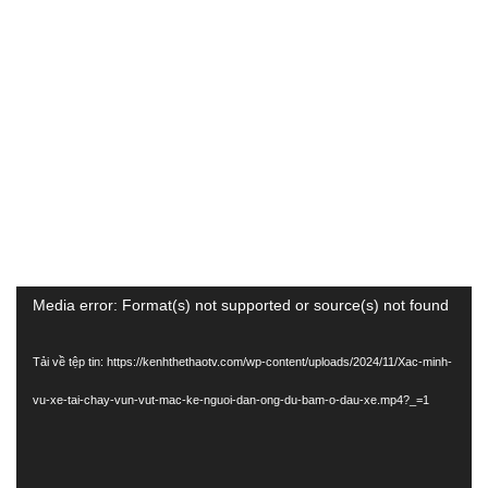
Trình
Media error: Format(s) not supported or source(s) not found
chơi
Tải về tệp tin: https://kenhthethaotv.com/wp-content/uploads/2024/11/Xac-minh-
Video
vu-xe-tai-chay-vun-vut-mac-ke-nguoi-dan-ong-du-bam-o-dau-xe.mp4?_=1