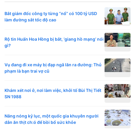
Bắt giám đốc công ty từng “nổ” có 100 tỷ USD
làm đường sắt tốc độ cao
Rộ tin Huấn Hoa Hồng bị bắt, ‘giang hồ mạng’ nói
gì?
Vụ đang đi xe máy bị đạp ngã lăn ra đường: Thủ
phạm là bạn trai vợ cũ
Khám xét nơi ở, nơi làm việc, khởi tố Bùi Thị Tiết
SN 1988
Nắng nóng kỷ lục, một quốc gia khuyên người
dân ăn thịt ch:ó để bồi bổ sức khỏe