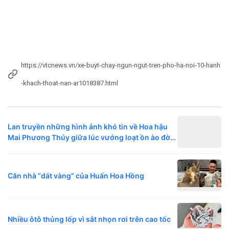
https://vtcnews.vn/xe-buyt-chay-ngun-ngut-tren-pho-ha-noi-10-hanh
-khach-thoat-nan-ar1018387.html
Lan truyền những hình ảnh khó tin về Hoa hậu
Mai Phương Thúy giữa lúc vướng loạt ồn ào đời
tư
Căn nhà “dát vàng” của Huấn Hoa Hồng
Nhiều ôtô thủng lốp vì sắt nhọn rơi trên cao tốc