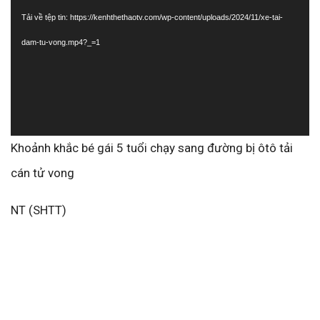
chơi
Tải về tệp tin: https://kenhthethaotv.com/wp-content/uploads/2024/11/xe-tai-
Video
dam-tu-vong.mp4?_=1
Khoảnh khắc bé gái 5 tuổi chạy sang đường bị ôtô tải
cán tử vong
NT (SHTT)