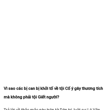
Vì sao các bị can bị khởi tố về tội Cố ý gây thương tích
mà không phải tội Giết người?
Trả lời về thắc mắc này trên tờ Dân trí, luật sư Lê Văn