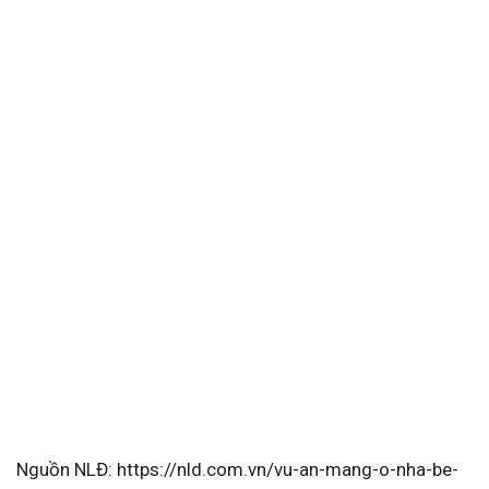
Nguồn NLĐ: https://nld.com.vn/vu-an-mang-o-nha-be-