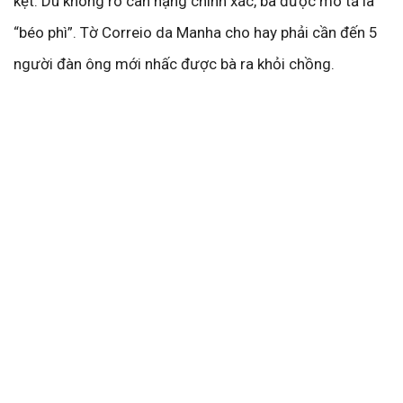
kẹt. Dù không rõ cân nặng chính xác, bà được mô tả là
“béo phì”. Tờ Correio da Manha cho hay phải cần đến 5
người đàn ông mới nhấc được bà ra khỏi chồng.