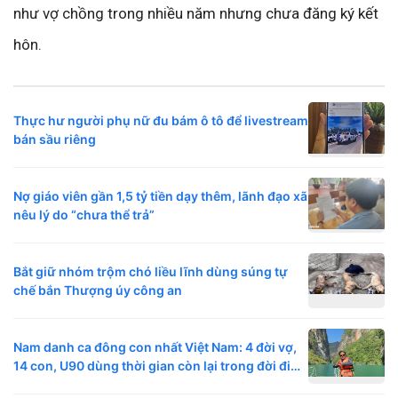
như vợ chồng trong nhiều năm nhưng chưa đăng ký kết
hôn.
Thực hư người phụ nữ đu bám ô tô để livestream
bán sầu riêng
Nợ giáo viên gần 1,5 tỷ tiền dạy thêm, lãnh đạo xã
nêu lý do “chưa thể trả”
Bắt giữ nhóm trộm chó liều lĩnh dùng súng tự
chế bắn Thượng úy công an
Nam danh ca đông con nhất Việt Nam: 4 đời vợ,
14 con, U90 dùng thời gian còn lại trong đời đi
khắp nơi