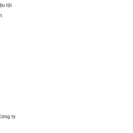
ệu tội
t.
Công ty