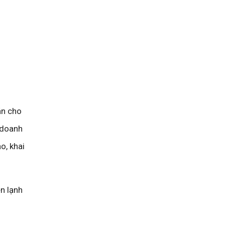
án cho
 doanh
o, khai
n lạnh