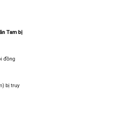
Văn Tam bị
ội đồng
) bị truy