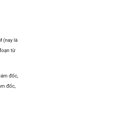
 (nay là
 đoạn từ
Giám đốc,
ám đốc,