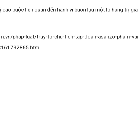
 cáo buộc liên quan đến hành vi buôn lậu một lô hàng trị giá
com.vn/phap-luat/truy-to-chu-tich-tap-doan-asanzo-pham-va
03161732865.htm