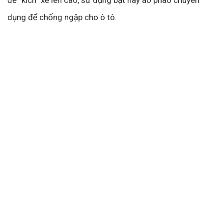
để “kích” xe lên cao, sử dụng bạt hay áo phao chuyên
dụng để chống ngập cho ô tô.