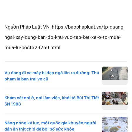
Nguồn Pháp Luật VN: https://baophapluat.vn/tp-quang-
ngai-xay-dung-ban-do-khu-vuc-tap-ket-xe-o-to-mua-
mua-lu-post529260.html
Vụ đang đi xe máy bị đạp ngã lăn ra đường: Thủ
phạm là bạn trai vợ cũ
Khám xét nơi ở, nơi làm việc, khởi tố Bùi Thị Tiết
SN 1988
Nắng nóng kỷ lục, một quốc gia khuyên người
dân ăn thịt ch:ó để bồi bổ sức khỏe