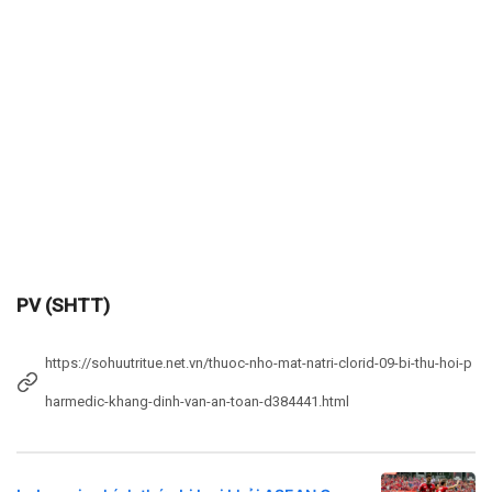
PV (SHTT)
https://sohuutritue.net.vn/thuoc-nho-mat-natri-clorid-09-bi-thu-hoi-p
harmedic-khang-dinh-van-an-toan-d384441.html