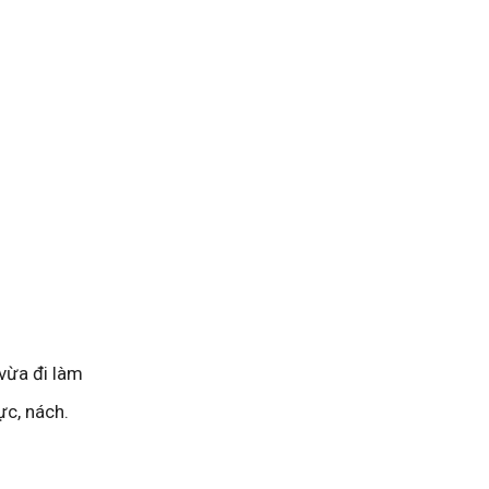
 vừa đi làm
ực, nách.