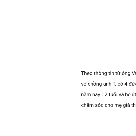
Theo thông tin từ ông V
vợ chồng anh T. có 4 đứa
năm nay 12 tuổi và bé ú
chăm sóc cho mẹ già th