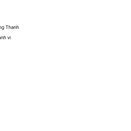
ặng Thanh
nh vi