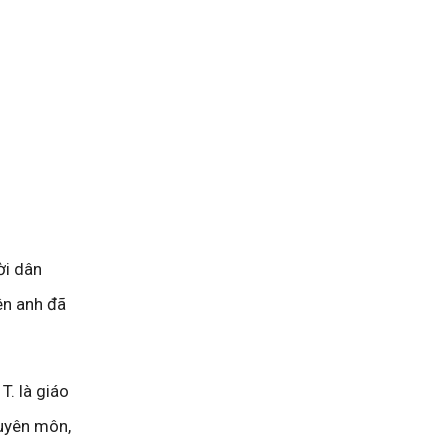
ời dân
ên anh đã
. là giáo
huyên môn,