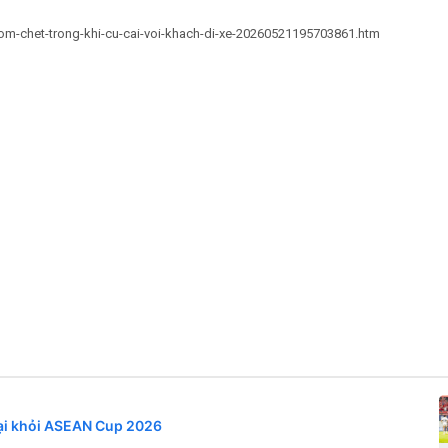
xe-om-chet-trong-khi-cu-cai-voi-khach-di-xe-20260521195703861.htm
oại khỏi ASEAN Cup 2026