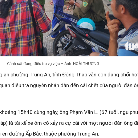
Cảnh sát đang điều tra vụ việc – Ảnh: HOÀI THƯƠNG
g an phường Trung An, tỉnh Đồng Tháp vẫn còn đang phối hợ
n quan điều tra nguyên nhân dẫn đến cái chết của người đàn ô
 khoảng 15h40 cùng ngày, ông Phạm Văn L. (67 tuổi, ngụ ph
p) là tài xế xe ôm có xảy ra cự cãi với một người đàn ông đi
trên đường Ấp Bắc, thuộc phường Trung An.