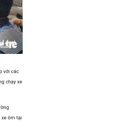
p với các
ng chạy xe
ường
 xe ôm tại