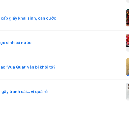
c cấp giấy khai sinh, căn cước
học sinh cả nước
sao ‘Vua Quạt’ vẫn bị khởi tố?
gây tranh cãi… vì quá rẻ