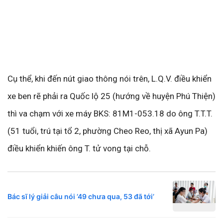
Cụ thể, khi đến nút giao thông nói trên, L.Q.V. điều khiển
xe ben rẽ phải ra Quốc lộ 25 (hướng về huyện Phú Thiện)
thì va chạm với xe máy BKS: 81M1-053.18 do ông T.T.T.
(51 tuổi, trú tại tổ 2, phường Cheo Reo, thị xã Ayun Pa)
điều khiển khiến ông T. tử vong tại chỗ.
Bác sĩ lý giải câu nói ’49 chưa qua, 53 đã tới’