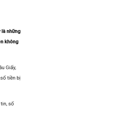
 là những
nên không
ầu Giấy,
số tiền bị
tin, số