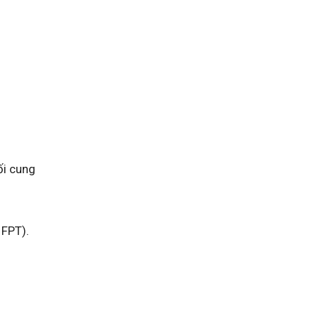
ối cung
 FPT).