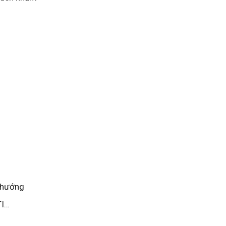
à hướng
TI…