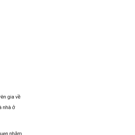
yên gia về
à nhà ở
 quen nhằm