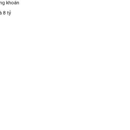
ứng khoán
à 8 tỷ