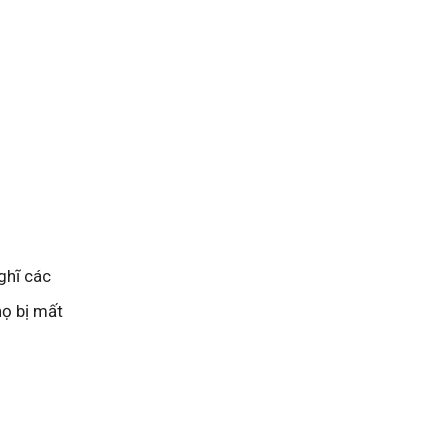
ghĩ các
họ bị mất