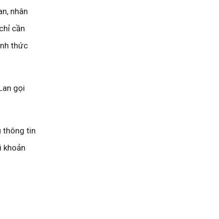
an, nhân
chỉ cần
ình thức
Lan gọi
 thông tin
ài khoản