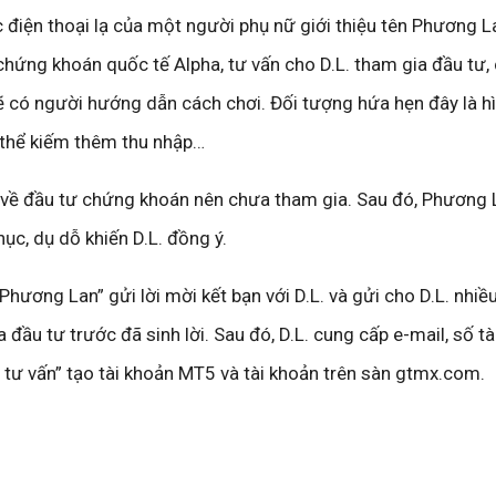
 điện thoại lạ của một người phụ nữ giới thiệu tên Phương L
chứng khoán quốc tế Alpha, tư vấn cho D.L. tham gia đầu tư, 
sẽ có người hướng dẫn cách chơi. Đối tượng hứa hẹn đây là h
 thể kiếm thêm thu nhập…
gì về đầu tư chứng khoán nên chưa tham gia. Sau đó, Phương 
hục, dụ dỗ khiến D.L. đồng ý.
ương Lan” gửi lời mời kết bạn với D.L. và gửi cho D.L. nhiều
đầu tư trước đã sinh lời. Sau đó, D.L. cung cấp e-mail, số t
 tư vấn” tạo tài khoản MT5 và tài khoản trên sàn gtmx.com.