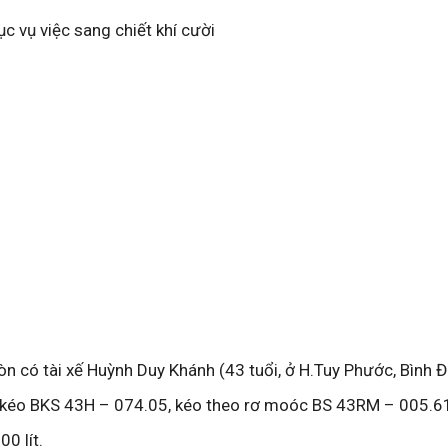
c vụ việc sang chiết khí cười
òn có tài xế Huỳnh Duy Khánh (43 tuổi, ở H.Tuy Phước, Bình Đị
u kéo BKS 43H – 074.05, kéo theo rơ moóc BS 43RM – 005.6
0 lít.