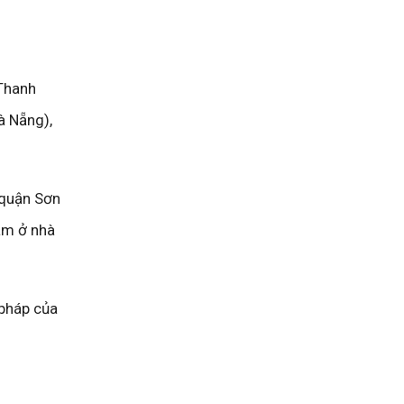
 Thanh
à Nẵng),
 quận Sơn
âm ở nhà
 pháp của