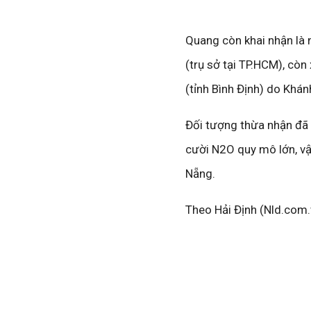
Quang còn khai nhận là
(trụ sở tại TP.HCM), cò
(tỉnh Bình Định) do Khánh
Đối tượng thừa nhận đã t
cười N2O quy mô lớn, vậ
Nẵng.
Theo Hải Định (Nld.com.