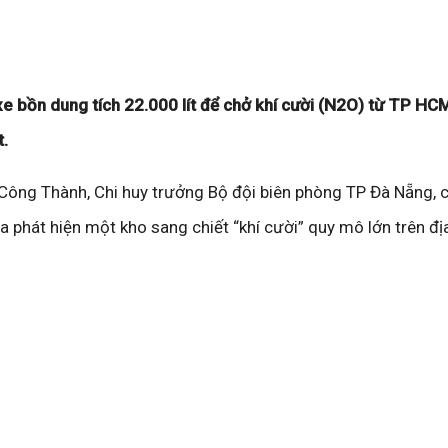
e bồn dung tích 22.000 lít để chở khí cười (N2O) từ TP HC
t.
 Công Thành, Chi huy trưởng Bộ đội biên phòng TP Đà Nẵng, c
a phát hiện một kho sang chiết “khí cười” quy mô lớn trên đ