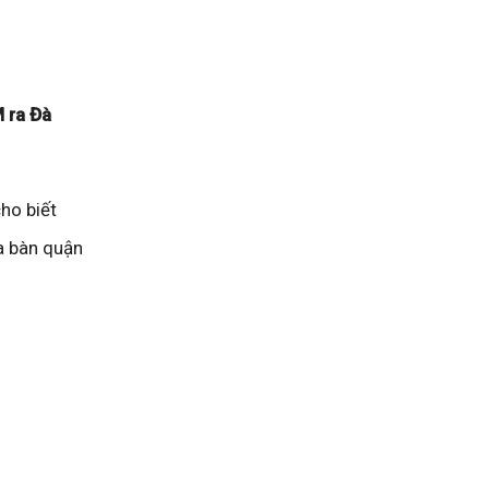
M ra Đà
ho biết
ịa bàn quận