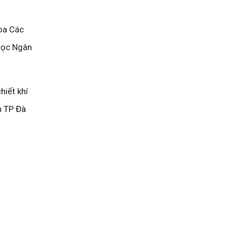
òa Các
Ngọc Ngân
hiết khí
n TP Đà