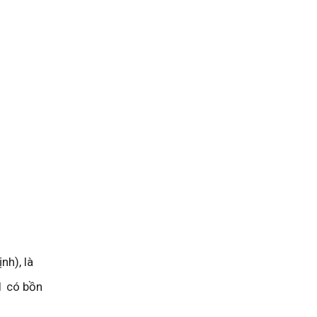
nh), là
1 có bồn