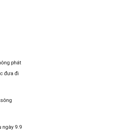
hông phát
ợc đưa đi
n sông
u ngày 9.9