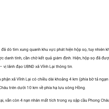
đã dò tìm xung quanh khu vực phát hiện hộp sọ, tuy nhiên k
ợc danh tính, cần chờ kết quả giám định. Hiện, hộp sọ đã đư
– vị lãnh đạo UBND xã Vĩnh Lại thông tin.
phận xã Vĩnh Lại có chiều dài khoảng 4 km (phía bờ tả ngạ
hâu trên dưới 10 km về phía hạ lưu sông Hồng.
tại, vẫn còn 4 nạn nhân mất tích trong vụ sập cầu Phong Châ