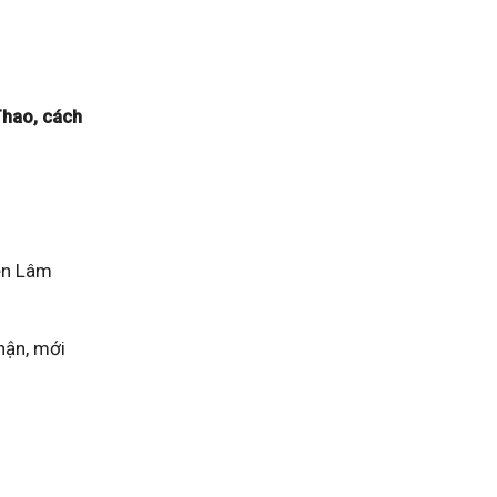
Thao, cách
yện Lâm
hận, mới