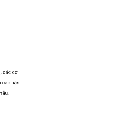
, các cơ
a các nạn
mẫu.