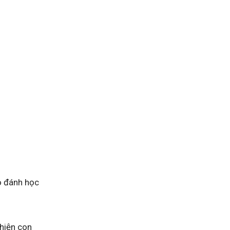
áo đánh học
 hiện con