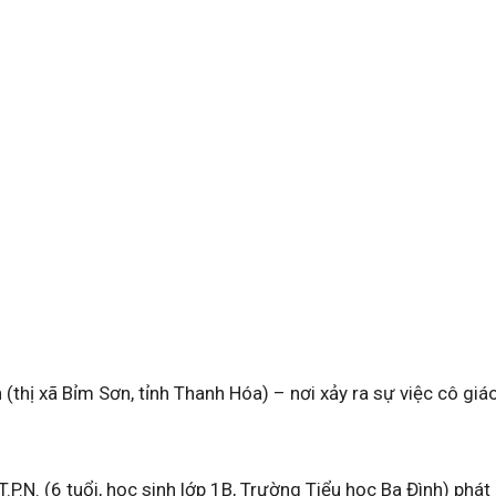
(thị xã Bỉm Sơn, tỉnh Thanh Hóa) – nơi xảy ra sự việc cô gi
T.P.N. (6 tuổi, học sinh lớp 1B, Trường Tiểu học Ba Đình) phát