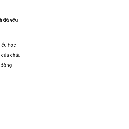
nh đã yêu
Tiểu học
ố của cháu
h động