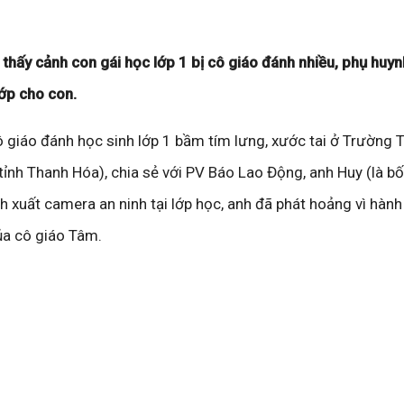
 thấy cảnh con gái học lớp 1 bị cô giáo đánh nhiều, phụ huy
ớp cho con.
ô giáo đánh học sinh lớp 1 bầm tím lưng, xước tai ở Trường 
 tỉnh Thanh Hóa), chia sẻ với PV Báo Lao Động, anh Huy (là b
ích xuất camera an ninh tại lớp học, anh đã phát hoảng vì hàn
ủa cô giáo Tâm.