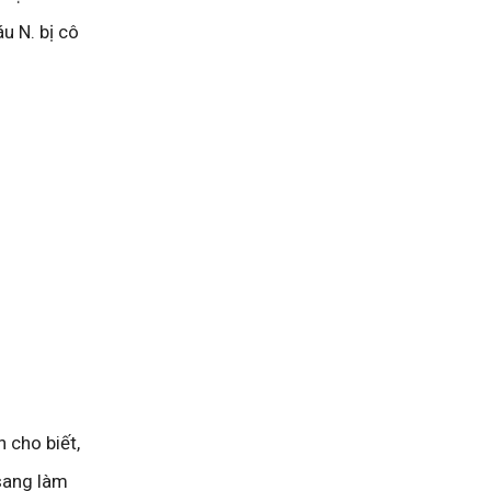
u N. bị cô
 cho biết,
sang làm