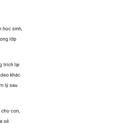
 học sinh,
rong lớp
trích lại
ideo khác
m lý sau
 cho con,
a sẻ.