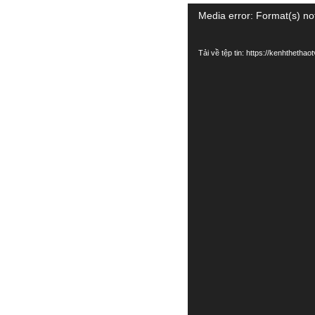
Trình
Media error: Format(s) no
chơi
Tải về tệp tin: https://kenhtheth
Video