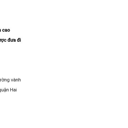
n cao
ược đưa đi
đường vành
quận Hai