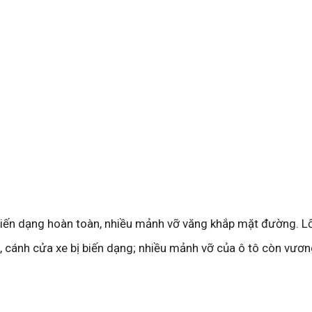
ị biến dạng hoàn toàn, nhiều mảnh vỡ văng khắp mặt đường. L
 ra, cánh cửa xe bị biến dạng; nhiều mảnh vỡ của ô tô còn vươn