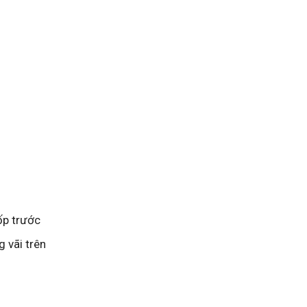
ốp trước
g vãi trên