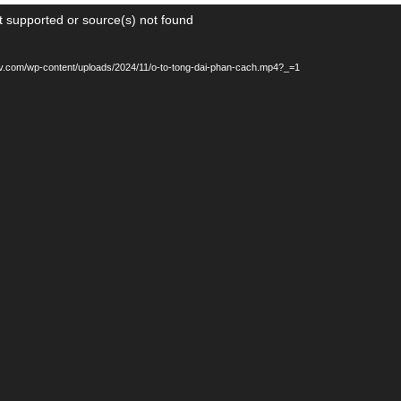
t supported or source(s) not found
aotv.com/wp-content/uploads/2024/11/o-to-tong-dai-phan-cach.mp4?_=1