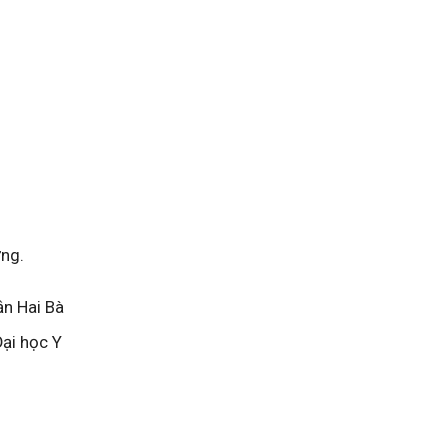
ờng.
ận Hai Bà
Đại học Y