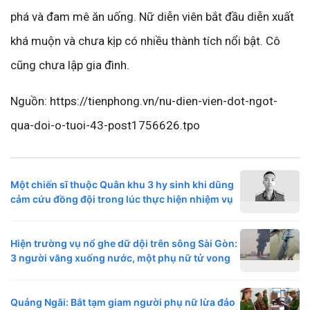
phá và đam mê ăn uống. Nữ diễn viên bắt đầu diễn xuất
khá muộn và chưa kịp có nhiều thành tích nổi bật. Cô
cũng chưa lập gia đình.
Nguồn: https://tienphong.vn/nu-dien-vien-dot-ngot-
qua-doi-o-tuoi-43-post1756626.tpo
Một chiến sĩ thuộc Quân khu 3 hy sinh khi dũng
cảm cứu đồng đội trong lúc thực hiện nhiệm vụ
Hiện trường vụ nổ ghe dữ dội trên sông Sài Gòn:
3 người văng xuống nước, một phụ nữ tử vong
Quảng Ngãi: Bắt tạm giam người phụ nữ lừa đảo