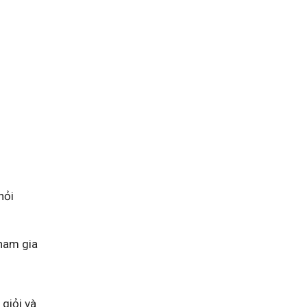
hỏi
tham gia
 giỏi và