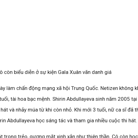
ô còn biểu diễn ở sự kiện Gala Xuân vãn danh giá
 này làm chấn động mạng xã hội Trung Quốc. Netizen không k
 tuổi, tài hoa bạc mệnh. Shirin Abdullayeva sinh năm 2005 tại
 hát và nhảy múa từ khi còn nhỏ. Khi mới 3 tuổi, nữ ca sĩ đã 
hirin Abdullayeva học sáng tác và tham gia nhiều cuộc thi hát.
t trong trẻo, gương mặt xinh xắn như thiên thần. Cô còn học