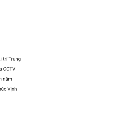
 trí Trung
của CCTV
nh năm
húc Vịnh