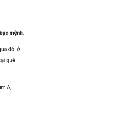
 bạc mệnh.
qua đời ở
tại quê
úm A,