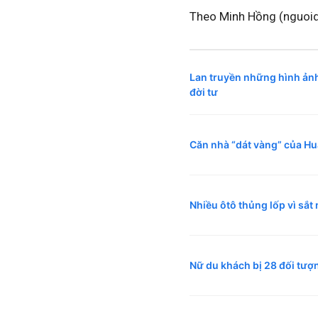
Theo Minh Hồng (nguoid
Lan truyền những hình ảnh
đời tư
Căn nhà “dát vàng” của H
Nhiều ôtô thủng lốp vì sắt 
Nữ du khách bị 28 đối tượn