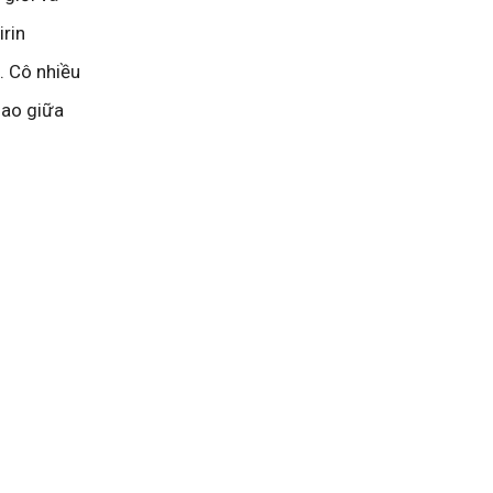
irin
. Cô nhiều
iao giữa