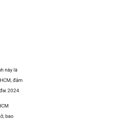
h này là
TP.HCM, đảm
đai 2024.
.HCM
ở, bao