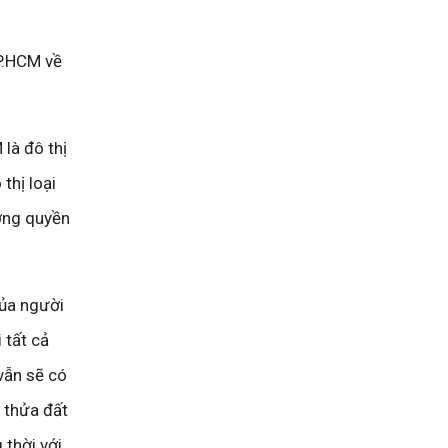
P.HCM về
là đô thị
thị loại
ợng quyền
của người
 tất cả
 vẫn sẽ có
 thửa đất
 thời với