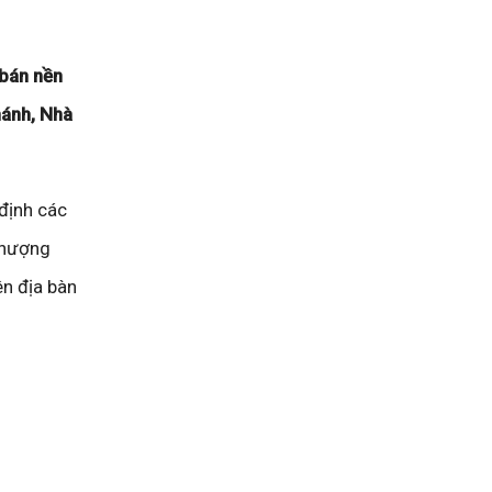
 bán nền
hánh, Nhà
định các
nhượng
ên địa bàn