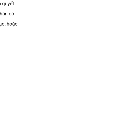
n quyết
nhân có
ạo, hoặc