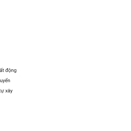
bất động
huyển
tự xây