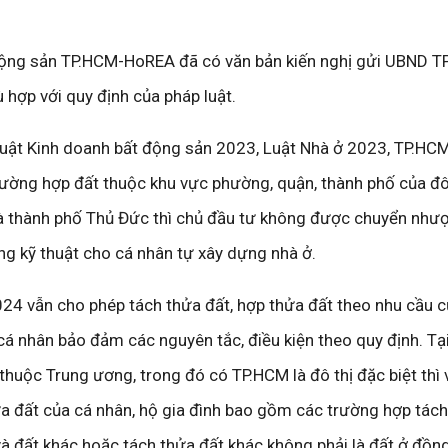
 động sản TP.HCM-HoREA đã có văn bản kiến nghị gửi UBND T
 hợp với quy định của pháp luật.
Luật Kinh doanh bất động sản 2023, Luật Nhà ở 2023, TP.HCM 
trường hợp đất thuộc khu vực phường, quận, thành phố của đô 
à thành phố Thủ Đức thì chủ đầu tư không được chuyển như
ng kỹ thuật cho cá nhân tự xây dựng nhà ở.
024 vẫn cho phép tách thửa đất, hợp thửa đất theo nhu cầu 
cá nhân bảo đảm các nguyên tắc, điều kiện theo quy định. Tại
 thuộc Trung ương, trong đó có TP.HCM là đô thị đặc biệt thì
a đất của cá nhân, hộ gia đình bao gồm các trường hợp tách
à đất khác hoặc tách thửa đất khác không phải là đất ở đồng