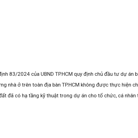
t định 83/2024 của UBND TP.HCM quy định chủ đầu tư dự án 
ựng nhà ở trên toàn địa bàn TP.HCM không được thực hiện c
t đã có hạ tầng kỹ thuật trong dự án cho tổ chức, cá nhân 