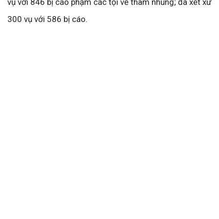
vụ với 846 bị cáo phạm các tội về tham nhũng; đã xét xử
300 vụ với 586 bị cáo.