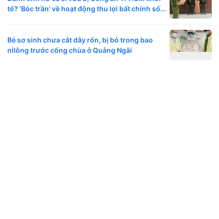
tố? ‘Bóc trần’ về hoạt động thu lợi bất chính số
tiền lớn
Bé sơ sinh chưa cắt dây rốn, bị bỏ trong bao
nilông trước cổng chùa ở Quảng Ngãi