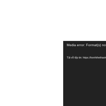
Trình
Media error: Format(s) no
chơi
Tải về tệp tin: https://kenhtheth
Video