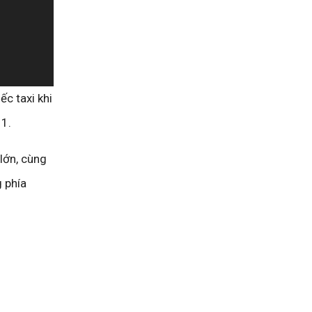
c taxi khi
11.
 lớn, cùng
g phía