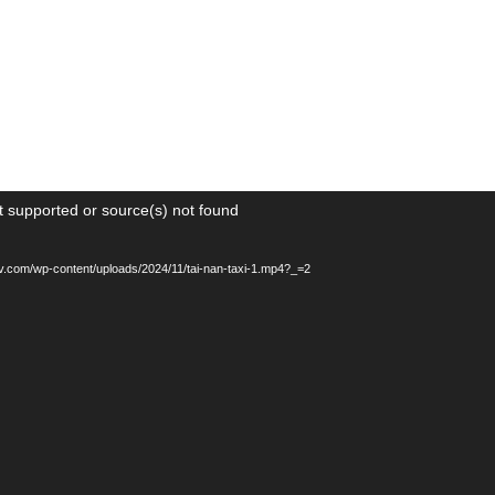
t supported or source(s) not found
aotv.com/wp-content/uploads/2024/11/tai-nan-taxi-1.mp4?_=2