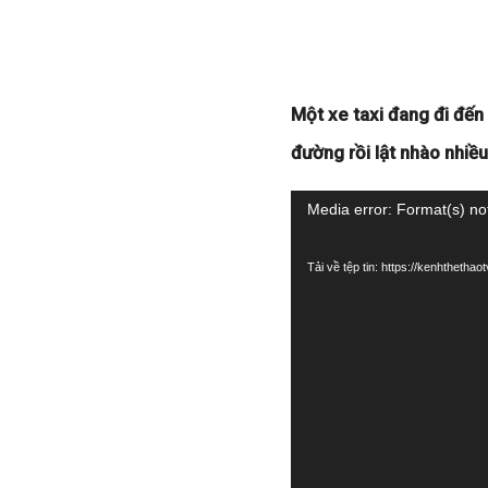
Một xe taxi đang đi đến 
đường rồi lật nhào nhiều
Trình
Media error: Format(s) no
chơi
Tải về tệp tin: https://kenhtheth
Video