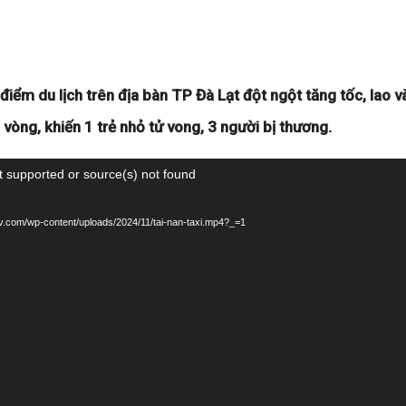
điểm du lịch trên địa bàn TP Đà Lạt đột ngột tăng tốc, lao v
 vòng, khiến 1 trẻ nhỏ tử vong, 3 người bị thương.
t supported or source(s) not found
aotv.com/wp-content/uploads/2024/11/tai-nan-taxi.mp4?_=1