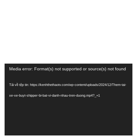
Trình
Media error: Format(s) not supported or source(s) not found
chơi
Tải về tệp tin: https://kenhthethaotv.com/wp-content/uploads/2024/12/Them-tai-
Video
xe-xe-buyt-shipper-bi-bat-vi-danh-nhau-tren-duong.mp4?_=1