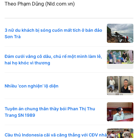
Theo Phạm Dũng (Nld.com.vn)
3 nữ du khách bị sóng cuốn mất tích ở bán đảo
Sơn Trà
Đám cưới vắng cô dâu, chú rể một mình làm lễ,
hai họ khóc vì thương
Nhiều ‘con nghiện’ lộ diện
Tuyên án chung thân thầy bói Phan Thị Thu
Trang SN 1989
Cầu thủ Indonesia cãi vã căng thẳng với CĐV nhà