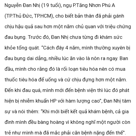
Nguyễn Đan Nhị (19 tuổi), ngụ P.Tăng Nhơn Phú A
(TP.Thủ Đức, TP.HCM), cho biết bản thân đã phải gánh
chịu hậu quả sau hơn một năm chủ quan với triệu chứng
đau bụng. Trước đó, Đan Nhị chưa từng đi khám sức
khỏe tổng quát. “Cách đây 4 năm, mình thường xuyên bị
đau bụng dai dẳng, nhiều lúc ăn vào là nôn ra ngay. Ban
đầu, mình cho rằng đó là rối loạn tiêu hóa nên có mua
thuốc tiêu hóa để uống và cứ chịu đựng hơn một năm.
Đến khi đau quá, mình mới đến bệnh viện thì lúc đó phát
hiện bị nhiễm khuẩn HP với hàm lượng cao”, Đan Nhị tâm
sự và nói thêm: “Khi mới biết kết quả khám bệnh, cả gia
đình mình đều bàng hoàng vì không nghĩ một người còn
trẻ như mình mà đã mắc phải căn bệnh nặng đến thế”.