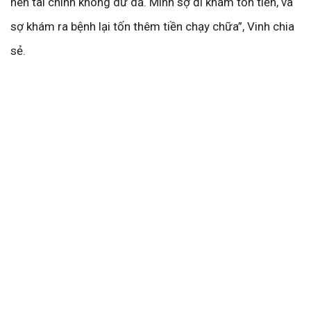
nên tài chính không dư dả. Mình sợ đi khám tốn tiền, và
sợ khám ra bệnh lại tốn thêm tiền chạy chữa”, Vinh chia
sẻ.