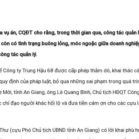
ra vụ án, CQĐT cho rằng, trong thời gian qua, công tác quản 
 còn có tình trạng buông lỏng, móc ngoặc giữa doanh nghiệ
ông tác quản lý.
 để Công ty Trung Hậu 68 được cấp phép thăm dò, khai thác c
 quy định của pháp luật, bỏ qua những sai phạm trong quá trì
 Mới, tỉnh An Giang, ông Lê Quang Bình, Chủ tịch HĐQT Công
c chỉ đạo người khác hối lộ và đưa tiền cám ơn cho các cựu 
Thư (cựu Phó Chủ tịch UBND tỉnh An Giang) có lời khai phù h