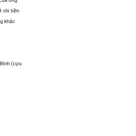
 chi tiền
ng khắc
 Bình (cựu