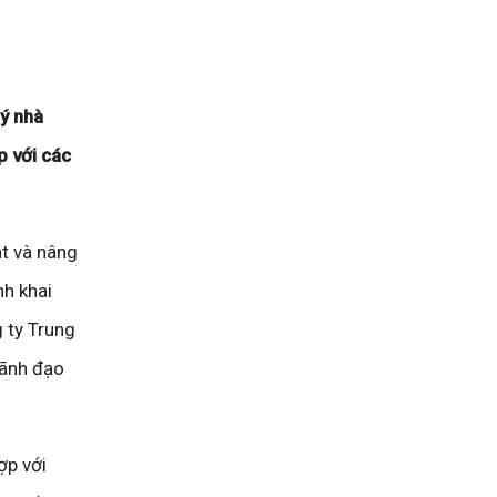
lý nhà
p với các
át và nâng
nh khai
 ty Trung
lãnh đạo
ợp với