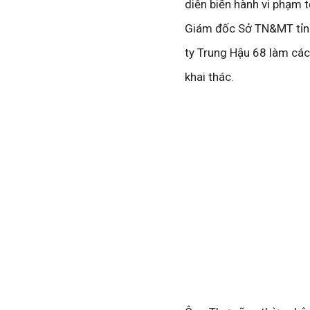
diễn biến hành vi phạm 
Giám đốc Sở TN&MT tỉnh 
ty Trung Hậu 68 làm các
khai thác.