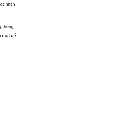
 cá nhân
g thông
an một số