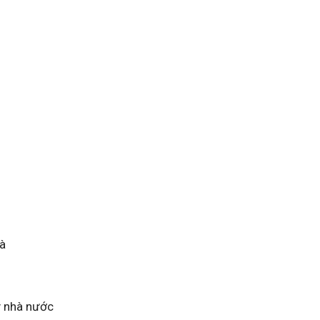
là
lý nhà nước