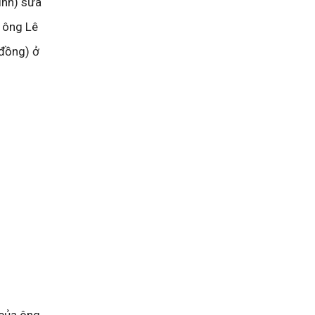
ình) sửa
 ông Lê
 đồng) ở
 của ông