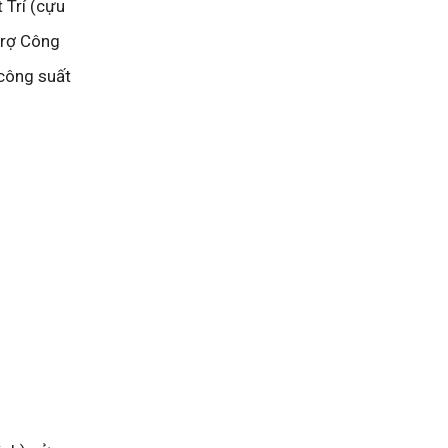
 Trí (cựu
trợ Công
 công suất