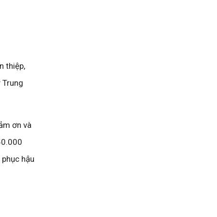
 thiệp,
y Trung
cảm ơn và
50.000
c phục hậu