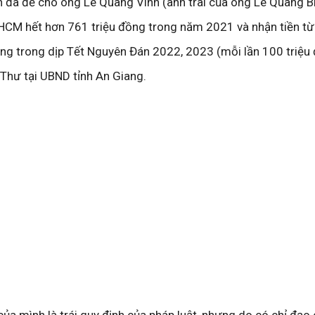
 đã để cho ông Lê Quang Vinh (anh trai của ông Lê Quang B
 HCM hết hơn 761 triệu đồng trong năm 2021 và nhận tiền từ
ng trong dịp Tết Nguyên Đán 2022, 2023 (mỗi lần 100 triệu
Thư tại UBND tỉnh An Giang.
của mình là trái quy định của pháp luật, nhưng do có chỉ đạo