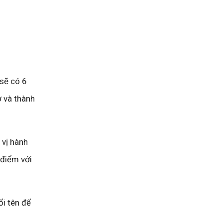
 sẽ có 6
 và thành
 vị hành
 điểm với
ổi tên để