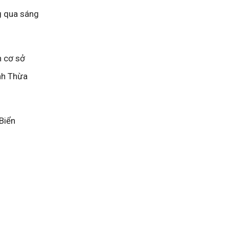
g qua sáng
n cơ sở
nh Thừa
Biển