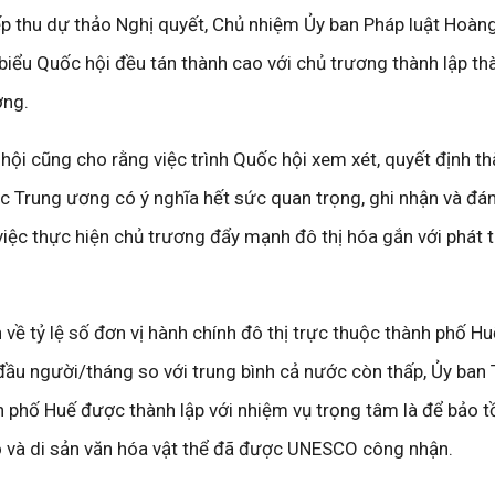
tiếp thu dự thảo Nghị quyết, Chủ nhiệm Ủy ban Pháp luật Hoà
 biểu Quốc hội đều tán thành cao với chủ trương thành lập t
ơng.
ội cũng cho rằng việc trình Quốc hội xem xét, quyết định th
c Trung ương có ý nghĩa hết sức quan trọng, ghi nhận và đá
việc thực hiện chủ trương đẩy mạnh đô thị hóa gắn với phát t
 về tỷ lệ số đơn vị hành chính đô thị trực thuộc thành phố Hu
 đầu người/tháng so với trung bình cả nước còn thấp, Ủy ban
h phố Huế được thành lập với nhiệm vụ trọng tâm là để bảo t
đô và di sản văn hóa vật thể đã được UNESCO công nhận.