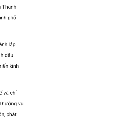
ng Thanh
hành phố
ành lập
nh dấu
riển kinh
ế và chỉ
 Thường vụ
ồn, phát