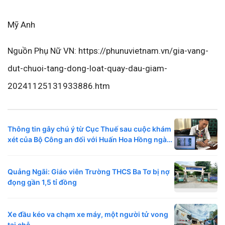
Mỹ Anh
Nguồn Phụ Nữ VN: https://phunuvietnam.vn/gia-vang-
dut-chuoi-tang-dong-loat-quay-dau-giam-
20241125131933886.htm
Thông tin gây chú ý từ Cục Thuế sau cuộc khám
xét của Bộ Công an đối với Huấn Hoa Hồng ngày
6/8
Quảng Ngãi: Giáo viên Trường THCS Ba Tơ bị nợ
đọng gần 1,5 tỉ đồng
Xe đầu kéo va chạm xe máy, một người tử vong
tại chỗ