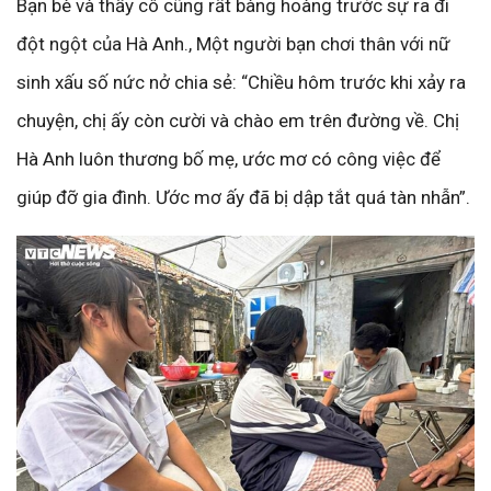
Bạn bè và thầy cô cũng rất bàng hoàng trước sự ra đi
đột ngột của Hà Anh., Một người bạn chơi thân với nữ
sinh xấu số nức nở chia sẻ: “Chiều hôm trước khi xảy ra
chuyện, chị ấy còn cười và chào em trên đường về. Chị
Hà Anh luôn thương bố mẹ, ước mơ có công việc để
giúp đỡ gia đình. Ước mơ ấy đã bị dập tắt quá tàn nhẫn”.