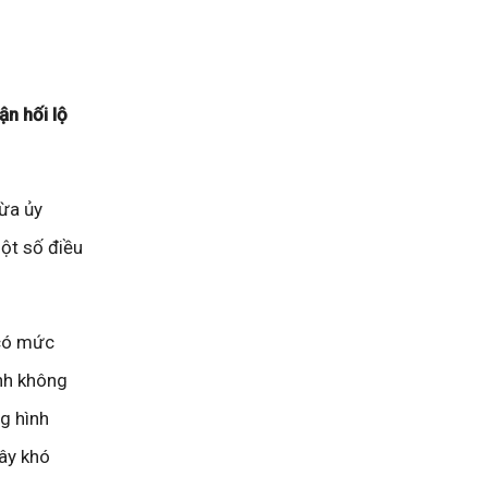
ận hối lộ
hừa ủy
một số điều
 có mức
anh không
ng hình
gây khó