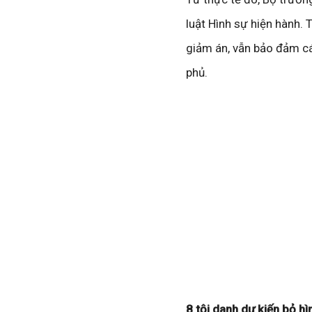
luật Hình sự hiện hành. 
giảm án, vẫn bảo đảm các
phủ.
8 tội danh dự kiến bỏ hì