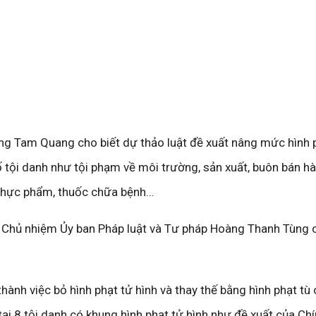
ng Tam Quang cho biết dự thảo luật đề xuất nâng mức hình p
ố tội danh như tội phạm về môi trường, sản xuất, buôn bán hà
 thực phẩm, thuốc chữa bệnh…
, Chủ nhiệm Ủy ban Pháp luật và Tư pháp Hoàng Thanh Tùng c
 thành việc bỏ hình phạt tử hình và thay thế bằng hình phạt tù
ại 8 tội danh có khung hình phạt tử hình như đề xuất của Chí