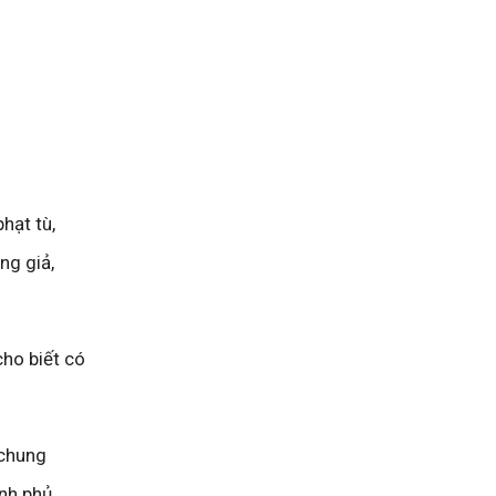
hạt tù,
ng giả,
ho biết có
 chung
nh phủ.