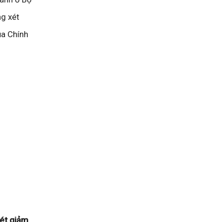
ng xét
ủa Chính
xét giảm