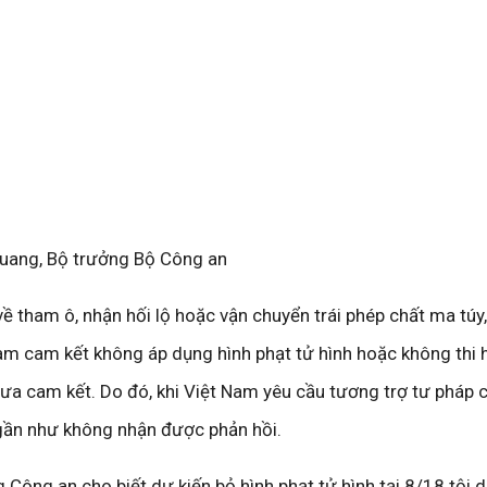
uang, Bộ trưởng Bộ Công an
ề tham ô, nhận hối lộ hoặc vận chuyển trái phép chất ma túy,
am cam kết không áp dụng hình phạt tử hình hoặc không thi 
ưa cam kết. Do đó, khi Việt Nam yêu cầu tương trợ tư pháp c
 gần như không nhận được phản hồi.
 Công an cho biết dự kiến bỏ hình phạt tử hình tại 8/18 tội 