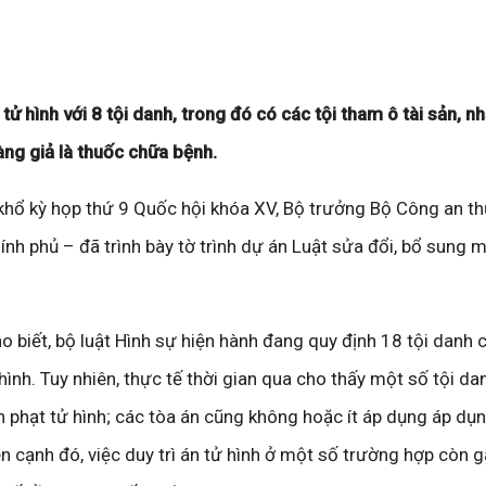
tử hình với 8 tội danh, trong đó có các tội tham ô tài sản, nh
àng giả là thuốc chữa bệnh.
khổ kỳ họp thứ 9 Quốc hội khóa XV, Bộ trưởng Bộ Công an t
nh phủ – đã trình bày tờ trình dự án Luật sửa đổi, bổ sung 
cho biết, bộ luật Hình sự hiện hành đang quy định 18 tội danh
 hình. Tuy nhiên, thực tế thời gian qua cho thấy một số tội d
ình phạt tử hình; các tòa án cũng không hoặc ít áp dụng áp dụ
ên cạnh đó, việc duy trì án tử hình ở một số trường hợp còn 