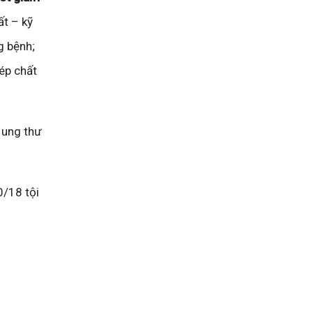
ất – kỹ
g bệnh;
hép chất
 ung thư
0/18 tội