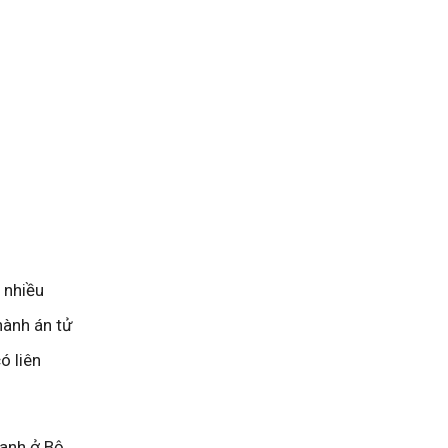
 nhiều
hành án tử
ó liên
danh ở Bộ