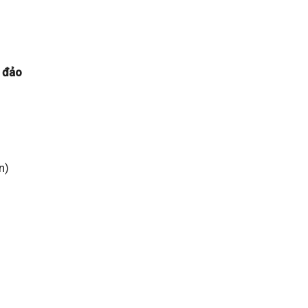
g đảo
n)