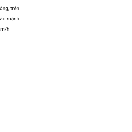
ông, trên
 bão mạnh
km/h.