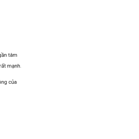
 gần tâm
rất mạnh.
ộng của