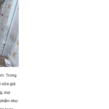
am. Trong
i sữa giả
g, suy
n phẩm như: