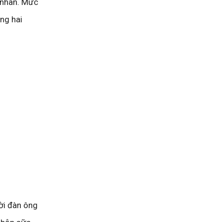
 nhân. Mức
ong hai
ời đàn ông