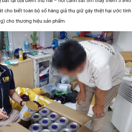
 bắt tại địa điểm thứ hai – nơi cảnh sát tìm thấy thêm 3.84
t cho biết toàn bộ số hàng giả thu giữ gây thiệt hại ước tín
ồng) cho thương hiệu sản phẩm.