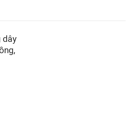
g dây
ồng,