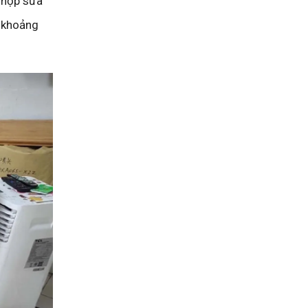
0 hộp sữa
h khoảng