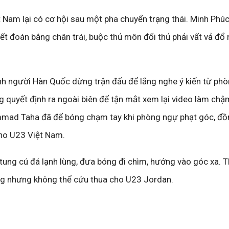
t Nam lại có cơ hội sau một pha chuyển trạng thái. Minh Phú
ết đoán bằng chân trái, buộc thủ môn đối thủ phải vất vả đổ
hính người Hàn Quốc dừng trận đấu để lắng nghe ý kiến từ ph
ng quyết định ra ngoài biên để tận mắt xem lại video làm chậ
ad Taha đã để bóng chạm tay khi phòng ngự phạt góc, đồ
cho U23 Việt Nam.
 tung cú đá lạnh lùng, đưa bóng đi chìm, hướng vào góc xa. 
g nhưng không thể cứu thua cho U23 Jordan.