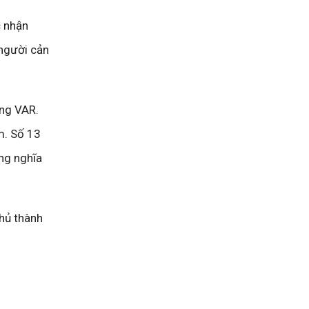
c nhận
 người cản
òng VAR.
m. Số 13
ng nghĩa
Thủ thành