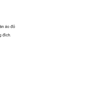
uân áo đỏ
 đích.