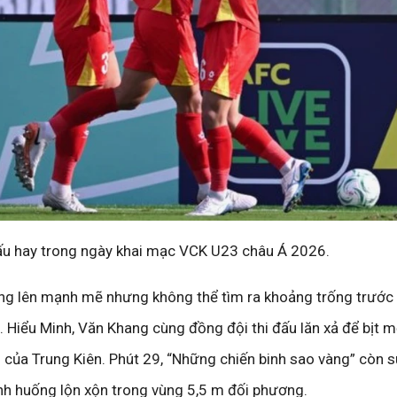
ấu hay trong ngày khai mạc VCK U23 châu Á 2026.
ùng lên mạnh mẽ nhưng không thể tìm ra khoảng trống trước
. Hiểu Minh, Văn Khang cùng đồng đội thi đấu lăn xả để bịt 
 của Trung Kiên. Phút 29, “Những chiến binh sao vàng” còn s
ình huống lộn xộn trong vùng 5,5 m đối phương.