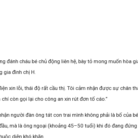
ông đánh cháu bé chủ động liên hệ, bày tỏ mong muốn hòa giả
ng gia đình chị H.
điện xin lỗi, thái độ rất cầu thị. Tôi cảm nhận được sự chân t
 chí còn gọi lại cho công an xin rút đơn tố cáo.”
 nhận người đàn ông tát con trai mình không phải là bố của b
đầu, mà là ông ngoại (khoảng 45–50 tuổi) khi đó đang đứng
thuộc diện khó khăn.