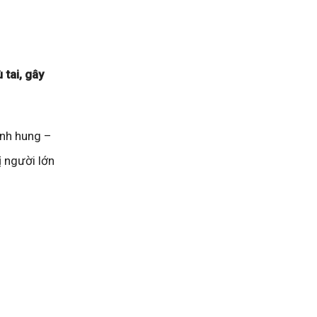
 tai, gây
ành hung –
ị người lớn