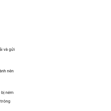
i và gửi
hành nên
é bị ném
 trông