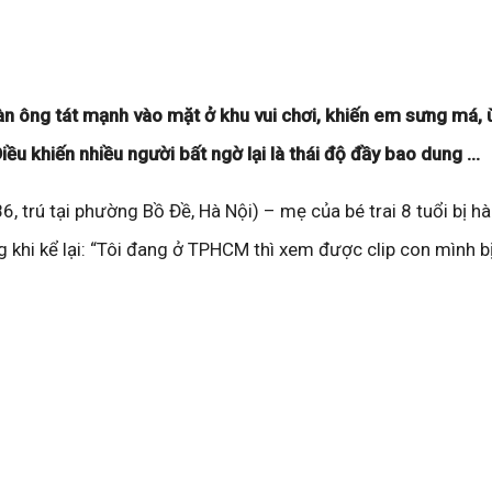
đàn ông tát mạnh vào mặt ở khu vui chơi, khiến em sưng má, ù
iều khiến nhiều người bất ngờ lại là thái độ đầy bao dung …
86, trú tại phường Bồ Đề, Hà Nội) – mẹ của bé trai 8 tuổi bị h
 khi kể lại: “Tôi đang ở TPHCM thì xem được clip con mình b