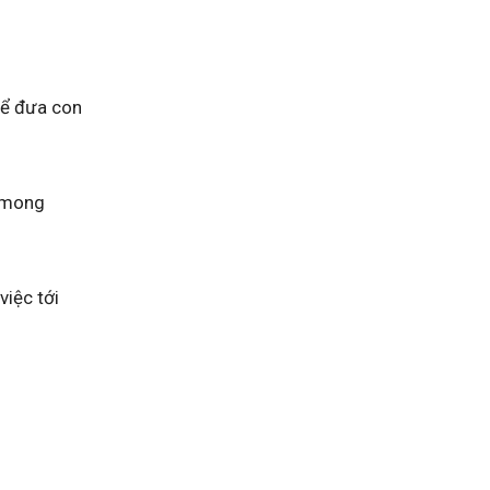
để đưa con
i mong
việc tới