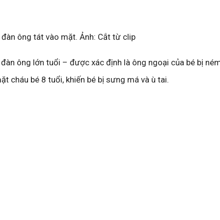
i đàn ông tát vào mặt. Ảnh: Cắt từ clip
đàn ông lớn tuổi – được xác định là ông ngoại của bé bị né
ặt cháu bé 8 tuổi, khiến bé bị sưng má và ù tai.