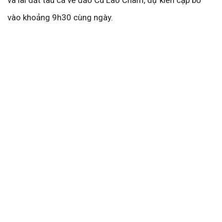
và lai dắt tàu cá về đảo Cù Lao Chàm, dự kiến cập bờ
vào khoảng 9h30 cùng ngày.