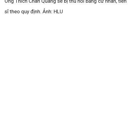
Ông Thích Chân Quang sẽ bị thu hồi bằng cử nhân, tiến
sĩ theo quy định. Ảnh: HLU