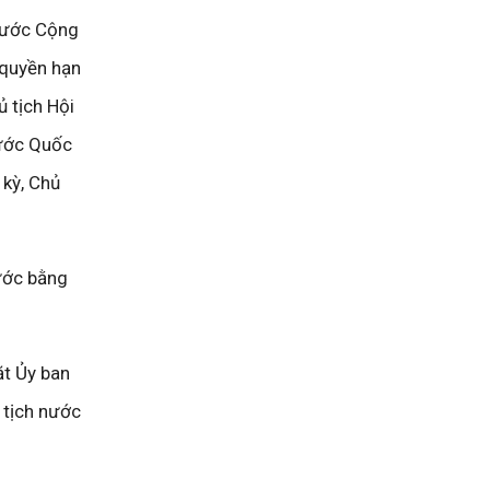
 nước Cộng
 quyền hạn
ủ tịch Hội
rước Quốc
 kỳ, Chủ
nước bằng
ặt Ủy ban
 tịch nước