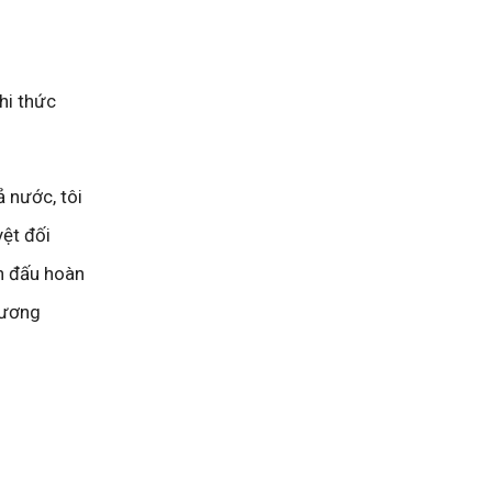
hi thức
ả nước, tôi
ệt đối
n đấu hoàn
Lương