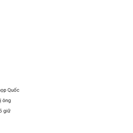
 họp Quốc
ị ông
5 giữ