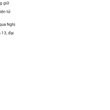
g giữ
iện tử.
 qua Nghị
 13, đại