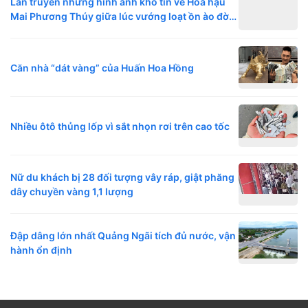
Lan truyền những hình ảnh khó tin về Hoa hậu
Mai Phương Thúy giữa lúc vướng loạt ồn ào đời
tư
Căn nhà “dát vàng” của Huấn Hoa Hồng
Nhiều ôtô thủng lốp vì sắt nhọn rơi trên cao tốc
Nữ du khách bị 28 đối tượng vây ráp, giật phăng
dây chuyền vàng 1,1 lượng
Đập dâng lớn nhất Quảng Ngãi tích đủ nước, vận
hành ổn định