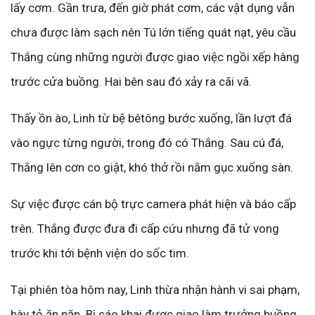
lấy cơm. Gần trưa, đến giờ phát cơm, các vật dụng vẫn
chưa được làm sạch nên Tú lớn tiếng quát nạt, yêu cầu
Thắng cùng những người được giao việc ngồi xếp hàng
trước cửa buồng. Hai bên sau đó xảy ra cãi vã.
Thấy ồn ào, Linh từ bệ bêtông bước xuống, lần lượt đá
vào ngực từng người, trong đó có Thắng. Sau cú đá,
Thắng lên cơn co giật, khó thở rồi nằm gục xuống sàn.
Sự việc được cán bộ trực camera phát hiện và báo cấp
trên. Thắng được đưa đi cấp cứu nhưng đã tử vong
trước khi tới bệnh viện do sốc tim.
Tại phiên tòa hôm nay, Linh thừa nhận hành vi sai phạm,
bày tỏ ăn năn. Bị cáo khai được giao làm trưởng buồng,