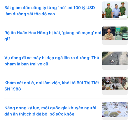
Bắt giám đốc công ty từng “nổ” có 100 tỷ USD
làm đường sắt tốc độ cao
Rộ tin Huấn Hoa Hồng bị bắt, ‘giang hồ mạng’ nói
gì?
Vụ đang đi xe máy bị đạp ngã lăn ra đường: Thủ
phạm là bạn trai vợ cũ
Khám xét nơi ở, nơi làm việc, khởi tố Bùi Thị Tiết
SN 1988
Nắng nóng kỷ lục, một quốc gia khuyên người
dân ăn thịt ch:ó để bồi bổ sức khỏe