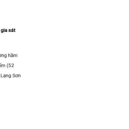
gia sát
ường hầm
Lỉm (52
h Lạng Sơn