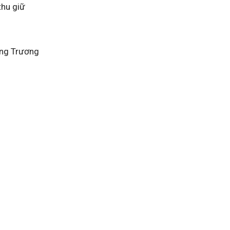
thu giữ
ợng Trương