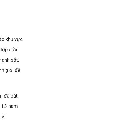
ào khu vực
 lớp cửa
hanh sắt,
nh giới để
n đã bắt
: 13 nam
hái