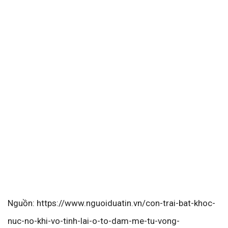
Nguồn: https://www.nguoiduatin.vn/con-trai-bat-khoc-
nuc-no-khi-vo-tinh-lai-o-to-dam-me-tu-vong-