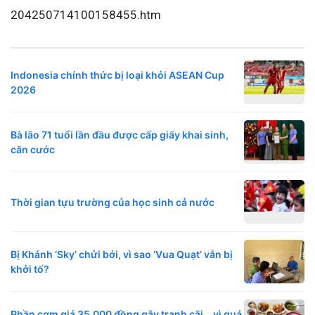
204250714100158455.htm
Indonesia chính thức bị loại khỏi ASEAN Cup
2026
Bà lão 71 tuổi lần đầu được cấp giấy khai sinh,
căn cước
Thời gian tựu trường của học sinh cả nước
Bị Khánh ‘Sky’ chửi bới, vì sao ‘Vua Quạt’ vẫn bị
khởi tố?
Phần cơm giá 35.000 đồng gây tranh cãi… vì quá