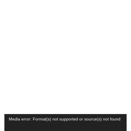
Trình
Media error: Format(s) not supported or source(s) not found
chơi