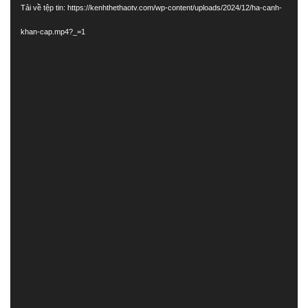
Tải về tệp tin: https://kenhthethaotv.com/wp-content/uploads/2024/12/ha-canh-
Video
khan-cap.mp4?_=1