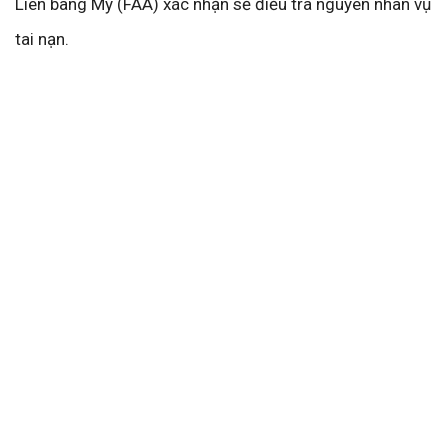
Liên bang Mỹ (FAA) xác nhận sẽ điều tra nguyên nhân vụ
tai nạn.