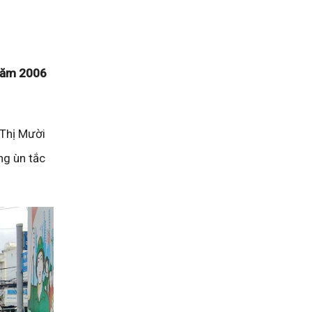
 năm 2006
 Thị Mười
ng ùn tắc