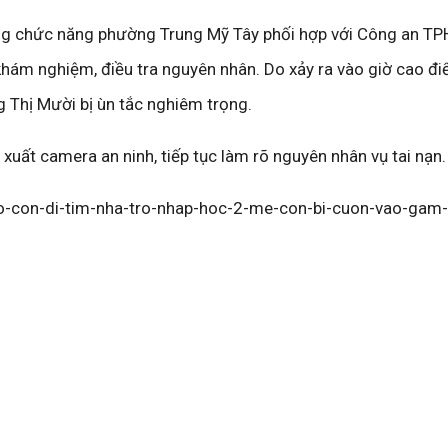
ợng chức năng phường Trung Mỹ Tây phối hợp với Công an T
khám nghiệm, điều tra nguyên nhân. Do xảy ra vào giờ cao đi
 Thị Mười bị ùn tắc nghiêm trọng.
 xuất camera an ninh, tiếp tục làm rõ nguyên nhân vụ tai nạn.
ho-con-di-tim-nha-tro-nhap-hoc-2-me-con-bi-cuon-vao-gam-x