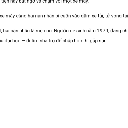
tiện này bất ngờ va chạm với một xe máy.
e máy cùng hai nạn nhân bị cuốn vào gầm xe tải, tử vong tại
ết, hai nạn nhân là mẹ con. Người mẹ sinh năm 1979, đang ch
 đại học — đi tìm nhà trọ để nhập học thì gặp nạn.