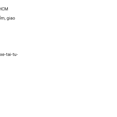
PHCM
ểm, giao
e-tai-tu-