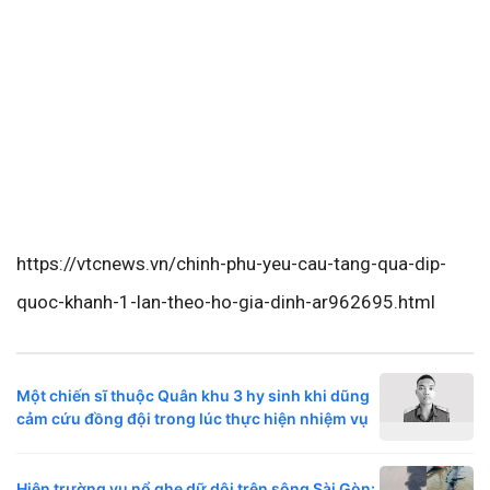
https://vtcnews.vn/chinh-phu-yeu-cau-tang-qua-dip-
quoc-khanh-1-lan-theo-ho-gia-dinh-ar962695.html
Một chiến sĩ thuộc Quân khu 3 hy sinh khi dũng
cảm cứu đồng đội trong lúc thực hiện nhiệm vụ
Hiện trường vụ nổ ghe dữ dội trên sông Sài Gòn: