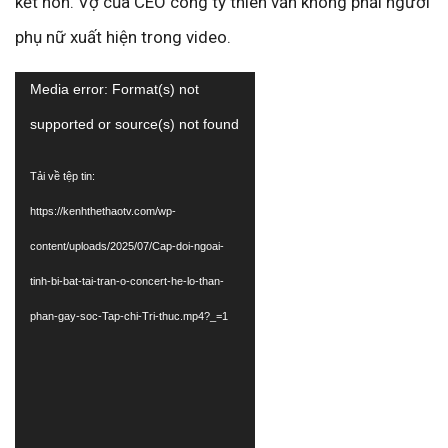
kết hôn. Vợ của CEO công ty thiên văn không phải người
phụ nữ xuất hiện trong video.
Trình
Media error: Format(s) not
chơi
supported or source(s) not found
Video
Tải về tệp tin:
https://kenhthethaotv.com/wp-
content/uploads/2025/07/Cap-doi-ngoai-
tinh-bi-bat-tai-tran-o-concert-he-lo-than-
phan-gay-soc-Tap-chi-Tri-thuc.mp4?_=1