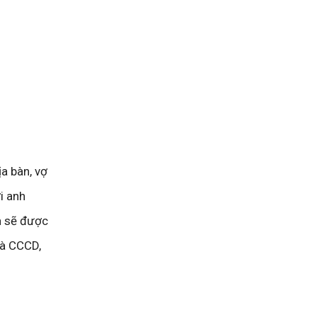
a bàn, vợ
i anh
n sẽ được
và CCCD,