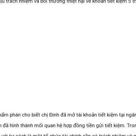
hịu trách nhiệm và bồi thường thiệt hại về khoản tiết kiệm 5 t
hẩm phán cho biết chị Đinh đã mở tài khoản tiết kiệm tại ngâ
n đã hình thành mối quan hệ hợp đồng tiền gửi tiết kiệm. Tro
 với tư cách là một tổ chức tài chính cần có trách nhiệm và 