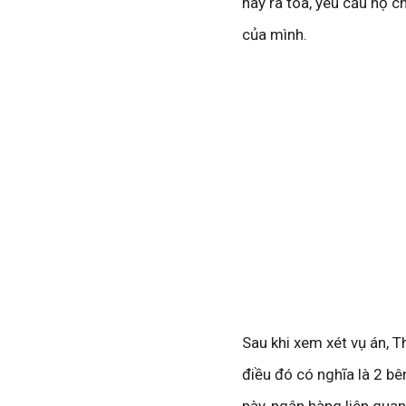
này ra tòa, yêu cầu họ c
của mình.
Sau khi xem xét vụ án, T
điều đó có nghĩa là 2 bê
này, ngân hàng liên quan