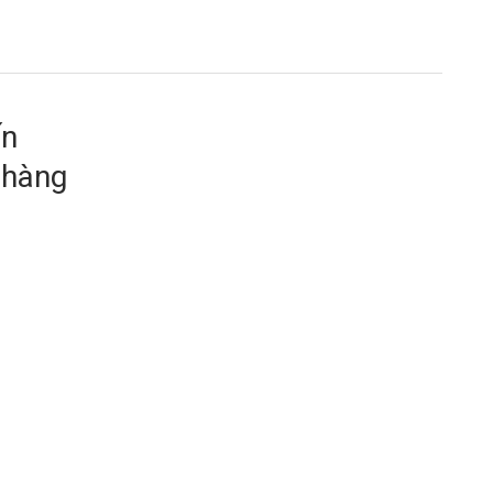
ến
 hàng