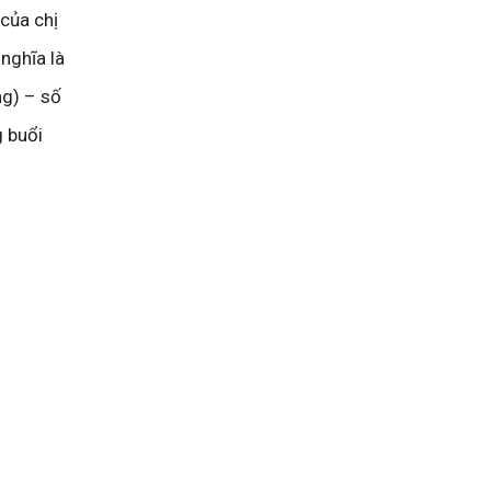
 của chị
 nghĩa là
ng) – số
g buổi