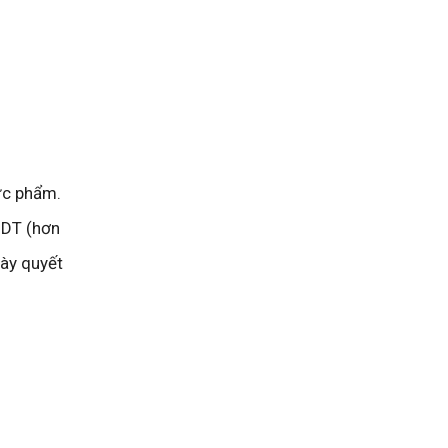
ực phẩm.
NDT (hơn
này quyết