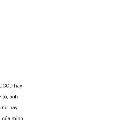
 CCCD hay
y tờ, anh
ụ nữ này
m của mình