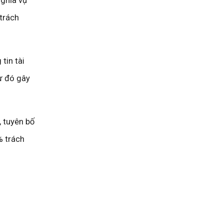
trách
tin tài
từ đó gây
 tuyên bố
% trách