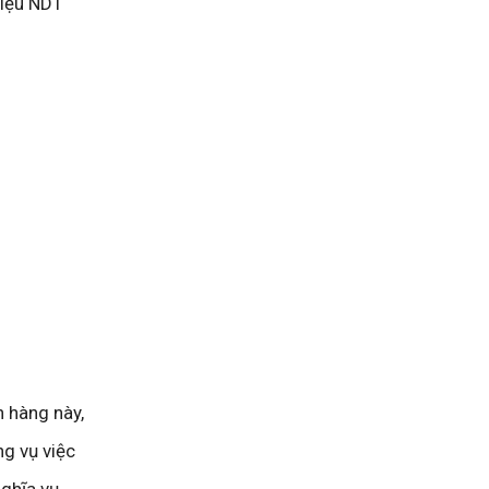
riệu NDT
n hàng này,
ng vụ việc
nghĩa vụ