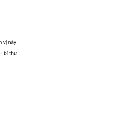
 vị này
– bí thư