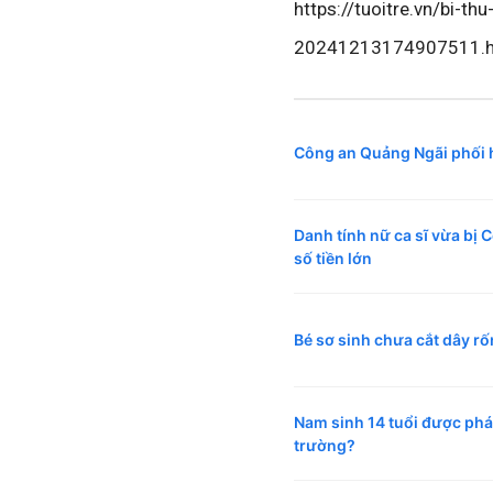
https://tuoitre.vn/bi-
20241213174907511.
Công an Quảng Ngãi phối h
Danh tính nữ ca sĩ vừa bị 
số tiền lớn
Bé sơ sinh chưa cắt dây rố
Nam sinh 14 tuổi được phát
trường?