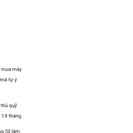
để mua máy
 mà tự ý
 thủ quỹ
n 14 tháng.
ng Sỹ làm