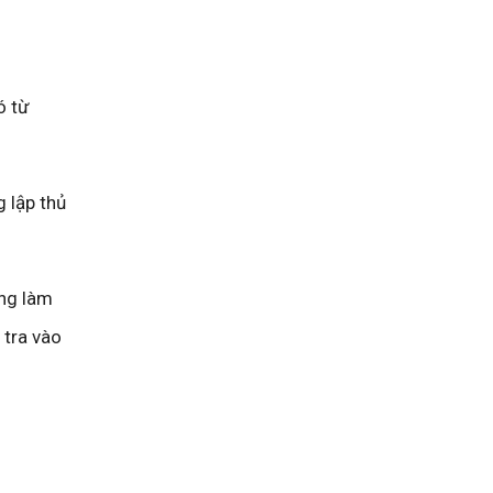
ó từ
g lập thủ
òng làm
 tra vào