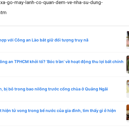
thu-xa-go-may-lanh-co-quan-dem-ve-nha-su-dung-
htm
ợp với Công an Lào bắt giữ đối tượng truy nã
Công an TPHCM khởi tố? ‘Bóc trần’ về hoạt động thu lợi bất chính
n, bị bỏ trong bao nilông trước cổng chùa ở Quảng Ngãi
 hiện tử vong trong bể nước của gia đình, tìm thấy gì ở hiện