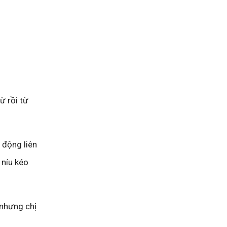
ừ rồi từ
 động liên
 níu kéo
 nhưng chị