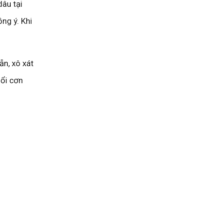
dâu tại
ng ý. Khi
ẫn, xô xát
nổi cơn