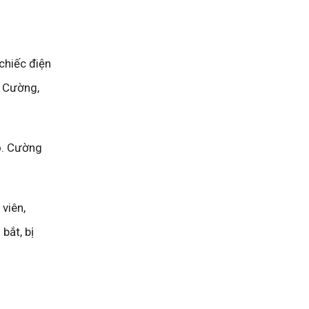
chiếc điện
n Cường,
ô. Cường
viên,
bắt, bị