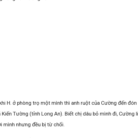
khi H. ở phòng trọ một mình thì anh ruột của Cường đến đó
ã Kiến Tường (tỉnh Long An). Biết chị dâu bỏ mình đi, Cường l
với mình nhưng đều bị từ chối.