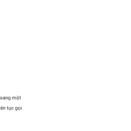
n sang một
iên tục gọi