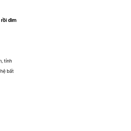
 rồi dìm
, tỉnh
 hệ bất