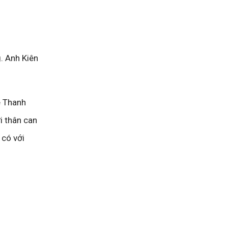
. Anh Kiên
ê Thanh
i thân can
 có với