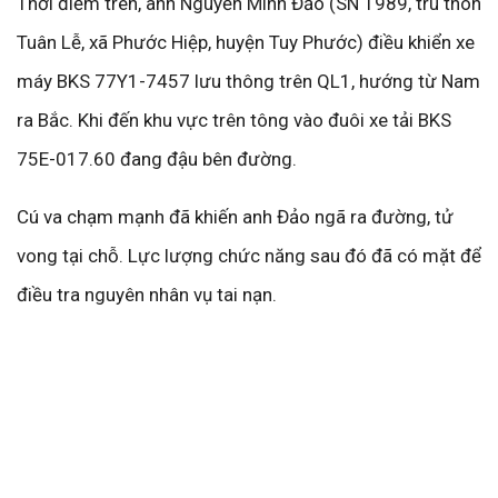
Thời điểm trên, anh Nguyễn Minh Đảo (SN 1989, trú thôn
Tuân Lễ, xã Phước Hiệp, huyện Tuy Phước) điều khiển xe
máy BKS 77Y1-7457 lưu thông trên QL1, hướng từ Nam
ra Bắc. Khi đến khu vực trên tông vào đuôi xe tải BKS
75E-017.60 đang đậu bên đường.
Cú va chạm mạnh đã khiến anh Đảo ngã ra đường, tử
vong tại chỗ. Lực lượng chức năng sau đó đã có mặt để
điều tra nguyên nhân vụ tai nạn.