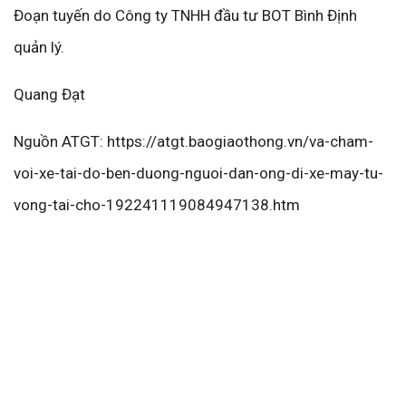
Đoạn tuyến do Công ty TNHH đầu tư BOT Bình Định
quản lý.
Quang Đạt
Nguồn ATGT: https://atgt.baogiaothong.vn/va-cham-
voi-xe-tai-do-ben-duong-nguoi-dan-ong-di-xe-may-tu-
vong-tai-cho-192241119084947138.htm